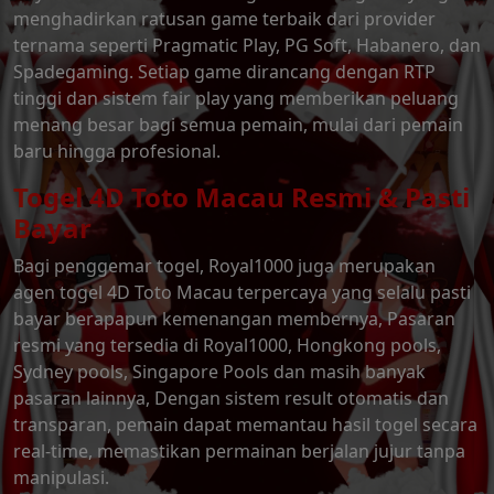
menghadirkan ratusan game terbaik dari provider
ternama seperti Pragmatic Play, PG Soft, Habanero, dan
Spadegaming. Setiap game dirancang dengan RTP
tinggi dan sistem fair play yang memberikan peluang
menang besar bagi semua pemain, mulai dari pemain
baru hingga profesional.
Togel 4D Toto Macau Resmi & Pasti
Bayar
Bagi penggemar togel, Royal1000 juga merupakan
agen togel 4D Toto Macau terpercaya yang selalu pasti
bayar berapapun kemenangan membernya, Pasaran
resmi yang tersedia di Royal1000, Hongkong pools,
Sydney pools, Singapore Pools dan masih banyak
pasaran lainnya, Dengan sistem result otomatis dan
transparan, pemain dapat memantau hasil togel secara
real-time, memastikan permainan berjalan jujur tanpa
manipulasi.