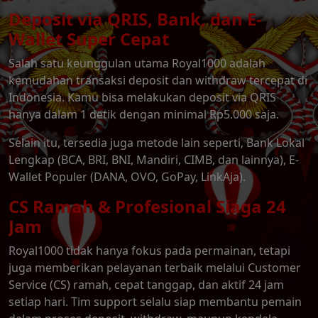
Deposit via QRIS, Bank, dan E-
Wallet Super Cepat
zq****ef
Telah Berhasil Withdraw
Rp 3.485.000,00
Salah satu keunggulan utama Royal1000 adalah
kemudahan transaksi deposit dan withdraw tercepat di
Indonesia. Kamu bisa melakukan deposit via QRIS
hanya dalam 1 detik dengan minimal Rp5.000 saja.
Selain itu, tersedia juga metode lain seperti, Bank Lokal
Lengkap (BCA, BRI, BNI, Mandiri, CIMB, dan lainnya), E-
Wallet Populer (DANA, OVO, GoPay, LinkAja).
CS Ramah & Profesional Siaga 24
Jam
Royal1000 tidak hanya fokus pada permainan, tetapi
juga memberikan pelayanan terbaik melalui Customer
Service (CS) ramah, cepat tanggap, dan aktif 24 jam
setiap hari. Tim support selalu siap membantu pemain