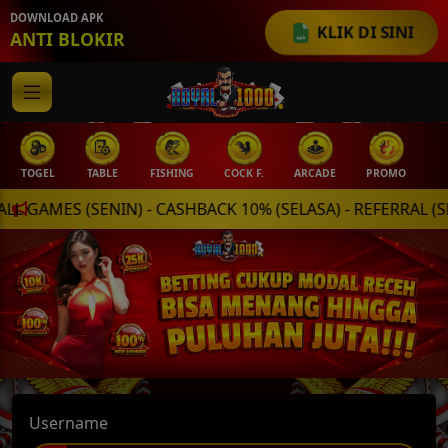
DOWNLOAD APK
KLIK DI SINI
ANTI BLOKIR
TOGEL
TABLE
FISHING
COCK F.
ARCADE
PROMO
M
K 10% (SELASA) - REFERRAL (SETIAP HARI) | MIXPARLAY
Username