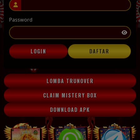
Password
LOGIN
DAFTAR
LOMBA TRUNOVER
CLAIM MISTERY BOX
DOWNLOAD APK