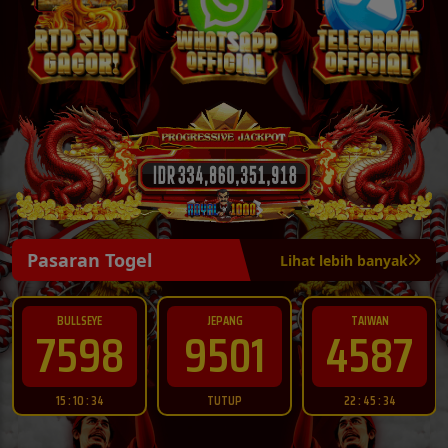
Pasaran Togel
Lihat lebih banyak
JEPANG
TAIWAN
CAMBODIA
9501
4587
7607
TUTUP
22 : 45 : 31
13 : 45 : 31