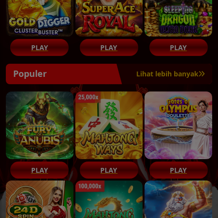
PLAY
PLAY
PLAY
Populer
Lihat lebih banyak
PLAY
PLAY
PLAY