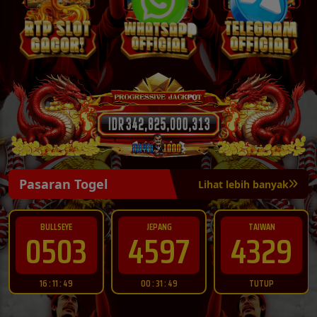
Pasaran Togel
Lihat lebih banyak
JEPANG
TAIWAN
CAMBODIA
4597
4329
7023
00 : 31 : 47
TUTUP
14 : 46 : 47