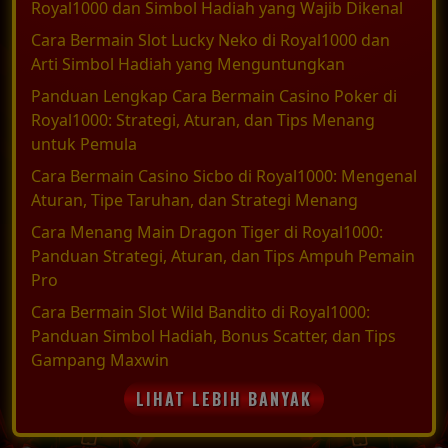
Royal1000 dan Simbol Hadiah yang Wajib Dikenal
Cara Bermain Slot Lucky Neko di Royal1000 dan
Arti Simbol Hadiah yang Menguntungkan
Panduan Lengkap Cara Bermain Casino Poker di
Royal1000: Strategi, Aturan, dan Tips Menang
untuk Pemula
Cara Bermain Casino Sicbo di Royal1000: Mengenal
Aturan, Tipe Taruhan, dan Strategi Menang
Cara Menang Main Dragon Tiger di Royal1000:
Panduan Strategi, Aturan, dan Tips Ampuh Pemain
Pro
Cara Bermain Slot Wild Bandito di Royal1000:
Panduan Simbol Hadiah, Bonus Scatter, dan Tips
Gampang Maxwin
LIHAT LEBIH BANYAK