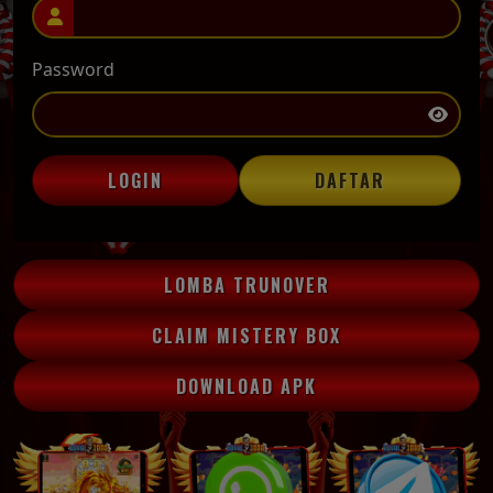
Password
LOGIN
DAFTAR
LOMBA TRUNOVER
CLAIM MISTERY BOX
DOWNLOAD APK