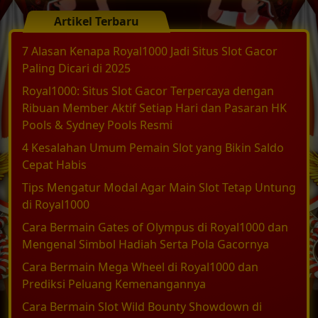
Artikel Terbaru
7 Alasan Kenapa Royal1000 Jadi Situs Slot Gacor
Paling Dicari di 2025
Royal1000: Situs Slot Gacor Terpercaya dengan
Ribuan Member Aktif Setiap Hari dan Pasaran HK
Pools & Sydney Pools Resmi
4 Kesalahan Umum Pemain Slot yang Bikin Saldo
Cepat Habis
Tips Mengatur Modal Agar Main Slot Tetap Untung
di Royal1000
Cara Bermain Gates of Olympus di Royal1000 dan
Mengenal Simbol Hadiah Serta Pola Gacornya
Cara Bermain Mega Wheel di Royal1000 dan
Prediksi Peluang Kemenangannya
Cara Bermain Slot Wild Bounty Showdown di