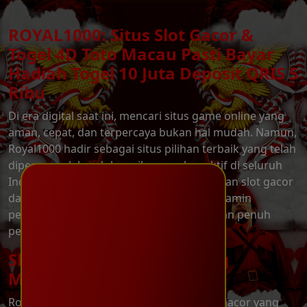
ROYAL1000
: Situs Slot Gacor &
Togel 4D Toto Macau Pasti Bayar
Hadiah Togel 10 Juta Deposit QRIS 5
Ribu
Di era digital saat ini, mencari situs game online yang
aman, cepat, dan terpercaya bukan hal mudah. Namun,
Royal1000 hadir sebagai situs pilihan terbaik yang telah
dipercaya oleh puluhan ribu member aktif di seluruh
Indonesia. Dengan menyediakan permainan slot gacor
dan togel 4D Toto Macau, Royal1000 menjamin
pengalaman bermain yang seru, aman, dan penuh
peluang menang besar setiap hari.
Slot Gacor dengan Peluang
Menang Besar
Royal1000 dikenal luas sebagai situs slot gacor yang