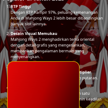
RTP Tinggi
Dengan RTP hampir 97%, peluang kemenangan
Anda di Mahjong Ways 2 lebih besar dibandingkan
banyak slot lainnya.
Desain Visual Memukau
Mahjong Ways 2 menghadirkan tema oriental
dengan detail grafis yang mengesankan,
memberikan pengalaman bermain yang
menyenangkan.
Fitur Unik
Fitur seperti
Wild Transform
dan
Multiplier
memberikan sensasi berbeda di setiap putaran.
Dukungan Provider Terpercaya
Game ini dirancang oleh
PGSoft
, salah satu
provider terbaik di dunia yang menjamin keadilan
permainan.