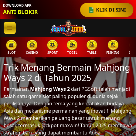
DOWNLOAD APK
KLIK DI SINI
ANTI BLOKIR
SLOT
CASINO
SPORT
TOGEL
TABLE
FISHING
COCK
Trik Menang Bermain Mahjong
Ways 2 di Tahun 2025
Permainan
Mahjong Ways 2
dari PGSoft telah menjadi
salah satu game slot paling populer di dunia sejak
perilisannya. Dengan tema yang kental akan budaya
Asia dan mekanisme permainan yang inovatif, Mahjong
Ways 2 memberikan peluang besar untuk menang
besar, termasuk jackpot maxwin! Tahun 2025 membawa
strategi baru yang dapat membantu Anda