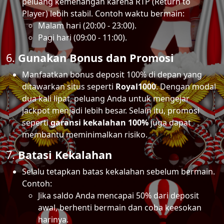
peluang kemenangan karena RTP (Return to
Player) lebih stabil. Contoh waktu bermain:
Malam hari (20:00 - 23:00).
Pagi hari (09:00 - 11:00).
6.
Gunakan Bonus dan Promosi
Manfaatkan bonus deposit 100% di depan yang
ditawarkan situs seperti
Royal1000
. Dengan modal
dua kali lipat, peluang Anda untuk mengejar
jackpot menjadi lebih besar. Selain itu, promosi
seperti
garansi kekalahan 100%
juga dapat
membantu meminimalkan risiko.
7.
Batasi Kekalahan
Selalu tetapkan batas kekalahan sebelum bermain.
Contoh:
Jika saldo Anda mencapai 50% dari deposit
awal, berhenti bermain dan coba keesokan
harinya.