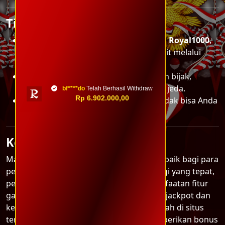
Tips Bermain Aman
Bermainlah di situs terpercaya seperti
Royal1000
,
yang menawarkan kemudahan deposit melalui
QRIS dan pelayanan 24 jam.
Gunakan waktu bermain Anda dengan bijak,
jangan bermain terus-menerus tanpa jeda.
Hindari bermain dengan dana yang tidak bisa Anda
relakan untuk kalah.
Kesimpulan
Mahjong Ways 2 tetap menjadi pilihan terbaik bagi para
pecinta slot di tahun 2025. Dengan strategi yang tepat,
pengelolaan modal yang baik, dan pemanfaatan fitur
game secara maksimal, Anda bisa meraih jackpot dan
kemenangan besar. Jangan lupa, bermainlah di situs
terpercaya seperti
Royal1000
, yang memberikan bonus