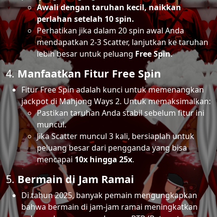
Awali dengan taruhan kecil, naikkan
perlahan setelah 10 spin.
Perhatikan jika dalam 20 spin awal Anda
mendapatkan 2-3 Scatter, lanjutkan ke taruhan
lebih besar untuk peluang
Free Spin
.
4.
Manfaatkan Fitur Free Spin
Fitur Free Spin adalah kunci untuk memenangkan
jackpot di Mahjong Ways 2. Untuk memaksimalkan:
Pastikan taruhan Anda stabil sebelum fitur ini
muncul.
Jika Scatter muncul 3 kali, bersiaplah untuk
peluang besar dari pengganda yang bisa
mencapai
10x hingga 25x
.
5.
Bermain di Jam Ramai
Di tahun 2025, banyak pemain mengungkapkan
bahwa bermain di jam-jam ramai meningkatkan