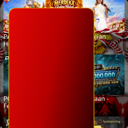
Pragmatig Play - MERDEKA - Gajian
Heboh
PG SOFT - Turnamen Kemerdekaan -
Festival PG