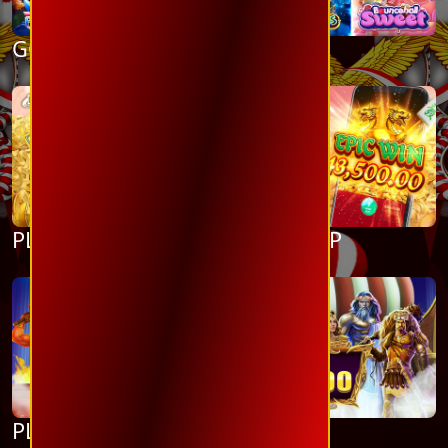
GGSOFT GAMES
PLAYTECH - MAGIC MAHJONG JP
PLAYTECH - GRAND JACKPOT