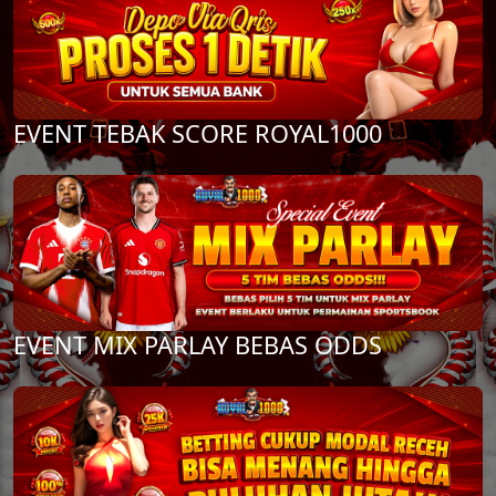
EVENT TEBAK SCORE ROYAL1000
EVENT MIX PARLAY BEBAS ODDS