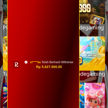
Play and Win Tournament - Spadegaming
Turnamen Mancing Mania - Spadegaming