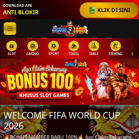
DOWNLOAD APK
KLIK DI SINI
ANTI BLOKIR
SLOT
CASINO
SPORT
TOGEL
TABLE
FISHING
COCK
WELCOME FIFA WORLD CUP
2026
🔥BONUS MEMBER BARU 100%🔥 Ayo Claim Sekarang