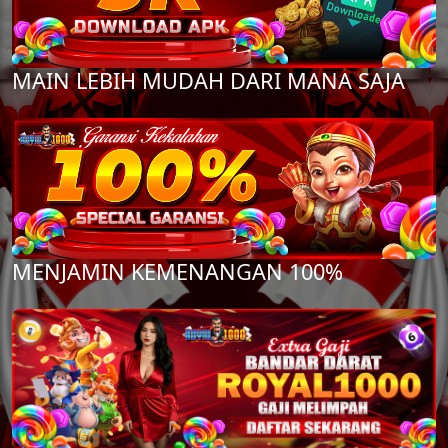
MAIN LEBIH MUDAH DARI MANA SAJA
MENJAMIN KEMENANGAN 100%