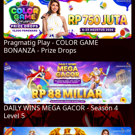
Pragmatig Play - COLOR GAME
BONANZA - Prize Drops
DAILY WINS MEGA GACOR - Season 4
Level 5