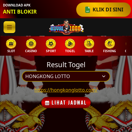
DOWNLOAD APK
KLIK DI SINI
ANTI BLOKIR
SLOT
CASINO
SPORT
TOGEL
TABLE
FISHING
COCK
Result Togel
https://hongkonglotto.com/
LIHAT JADWAL